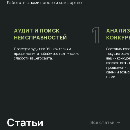
Работать с нами просто и комфортно.
1
АУДИТ И ПОИСК
АНАЛИЗ
НЕИСПРАВНОСТЕЙ
КОНКУР
Проведём аудит по 99+ критериям
Составим крат
продвижения и найдём все технические
текущие резул
слабости вашего сайта.
ваших конкур
возможности к
продвижения.
оценим возмо
ними.
Статьи
Все статьи