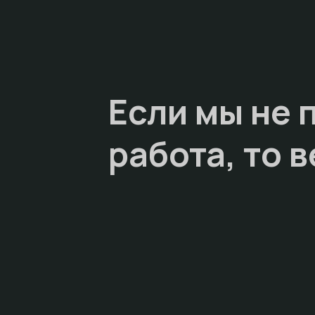
Если мы не 
работа, то
в