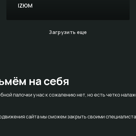
IZЮМ
Загрузить еще
ьмём на себя
бной палочки у нас к сожалению нет, но есть четко нала
родвижения сайта мы сможем закрыть своими специалиста