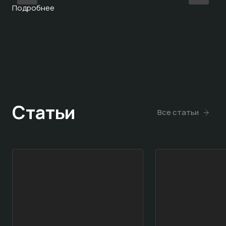
Подробнее
уро
По
Статьи
Все статьи