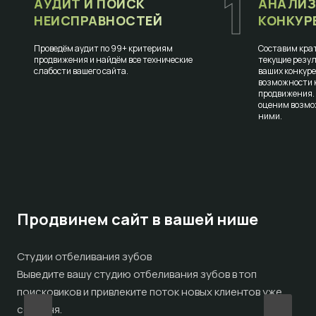
1
АУДИТ И ПОИСК
АНАЛИЗ
НЕИСПРАВНОСТЕЙ
КОНКУР
Проведём аудит по 99+ критериям
Составим крат
продвижения и найдём все технические
текущие резул
слабости вашего сайта.
ваших конкур
возможности к
продвижения.
оценим возмо
ними.
Продвинем сайт в вашей нише
Студии отбеливания зубов
Ст
Выведите вашу студию отбеливания зубов в топ
По
поисковиков и привлеките поток новых клиентов уже
ин
сегодня.
выв