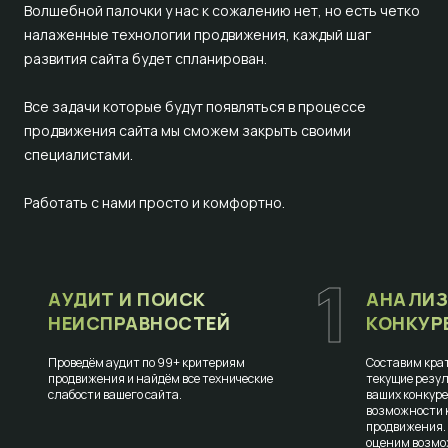
Волшебной палочки у нас к сожалению нет, но есть четко
налаженные технологии продвижения, каждый шаг
развития сайта будет спланирован.
Все задачи которые будут появляться в процессе
продвижения сайта мы сможем закрыть своими
специалистами.
Работать с нами просто и комфортно.
1
АУДИТ И ПОИСК
АНАЛИЗ
НЕИСПРАВНОСТЕЙ
КОНКУР
Проведём аудит по 99+ критериям
Составим крат
продвижения и найдём все технические
текущие резул
слабости вашего сайта.
ваших конкур
возможности к
продвижения.
оценим возмо