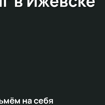
г в Ижевске
ьмём на себя