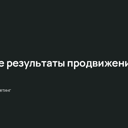
е результаты
продвижен