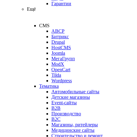
Гарантии
Ещё
CMS
ABCP
Битрикс
Drupal
HostCMS
Joomla
МегаГрупп
ModX
OpenCart
Tilda
Wordpress
Тематика
Автомобильные сайты
Детские магазины
Event-сайты
B2B
Производство
B2C
Магазины, ритейлеры
Медицинские сайты
Строительство и ремонт