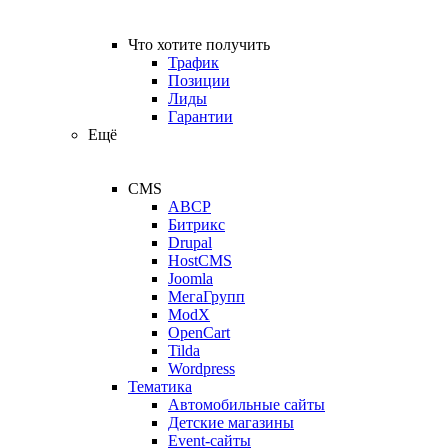
Что хотите получить
Трафик
Позиции
Лиды
Гарантии
Ещё
CMS
ABCP
Битрикс
Drupal
HostCMS
Joomla
МегаГрупп
ModX
OpenCart
Tilda
Wordpress
Тематика
Автомобильные сайты
Детские магазины
Event-сайты