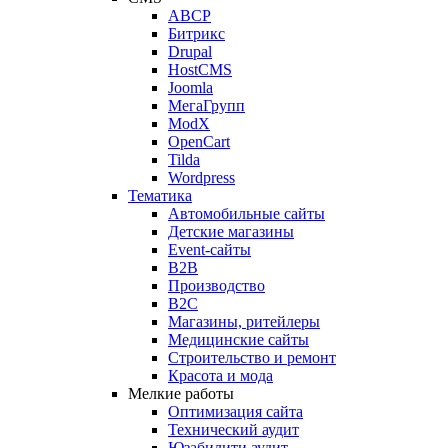
ABCP
Битрикс
Drupal
HostCMS
Joomla
МегаГрупп
ModX
OpenCart
Tilda
Wordpress
Тематика
Автомобильные сайты
Детские магазины
Event-сайты
B2B
Производство
B2C
Магазины, ритейлеры
Медицинские сайты
Строительство и ремонт
Красота и мода
Мелкие работы
Оптимизация сайта
Технический аудит
Юзабилити аудит