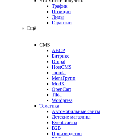
Что хотите получить
Трафик
Позиции
Лиды
Гарантии
Ещё
CMS
ABCP
Битрикс
Drupal
HostCMS
Joomla
МегаГрупп
ModX
OpenCart
Tilda
Wordpress
Тематика
Автомобильные сайты
Детские магазины
Event-сайты
B2B
Производство