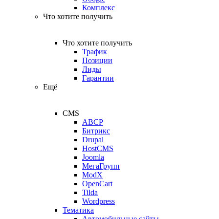
Комплекс
Что хотите получить
Что хотите получить
Трафик
Позиции
Лиды
Гарантии
Ещё
CMS
ABCP
Битрикс
Drupal
HostCMS
Joomla
МегаГрупп
ModX
OpenCart
Tilda
Wordpress
Тематика
Автомобильные сайты