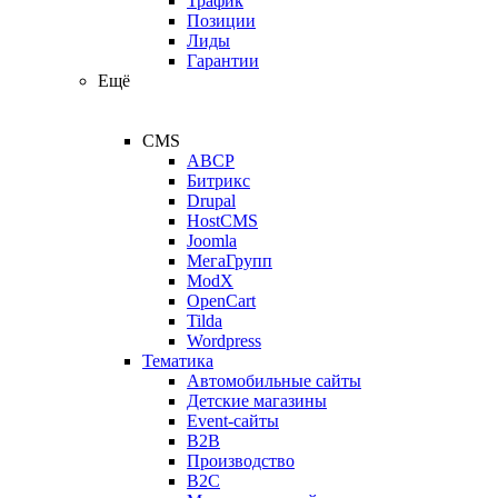
Трафик
Позиции
Лиды
Гарантии
Ещё
CMS
ABCP
Битрикс
Drupal
HostCMS
Joomla
МегаГрупп
ModX
OpenCart
Tilda
Wordpress
Тематика
Автомобильные сайты
Детские магазины
Event-сайты
B2B
Производство
B2C