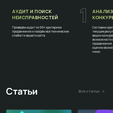
1
АУДИТ И ПОИСК
АНАЛИЗ
НЕИСПРАВНОСТЕЙ
КОНКУР
Проведём аудит по 99+ критериям
Составим крат
продвижения и найдём все технические
текущие резул
слабости вашего сайта.
ваших конкур
возможности к
продвижения.
оценим возмо
ними.
Статьи
Все статьи