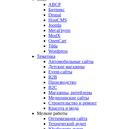
ABCP
Битрикс
Drupal
HostCMS
Joomla
МегаГрупп
ModX
OpenCart
Tilda
Wordpress
Тематика
Автомобильные сайты
Детские магазины
Event-сайты
B2B
Производство
B2C
Магазины, ритейлеры
Медицинские сайты
Строительство и ремонт
Красота и мода
Мелкие работы
Оптимизация сайта
Технический аудит
Юзабилити аудит