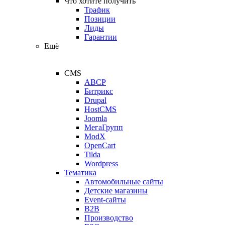
Что хотите получить
Трафик
Позиции
Лиды
Гарантии
Ещё
CMS
ABCP
Битрикс
Drupal
HostCMS
Joomla
МегаГрупп
ModX
OpenCart
Tilda
Wordpress
Тематика
Автомобильные сайты
Детские магазины
Event-сайты
B2B
Производство