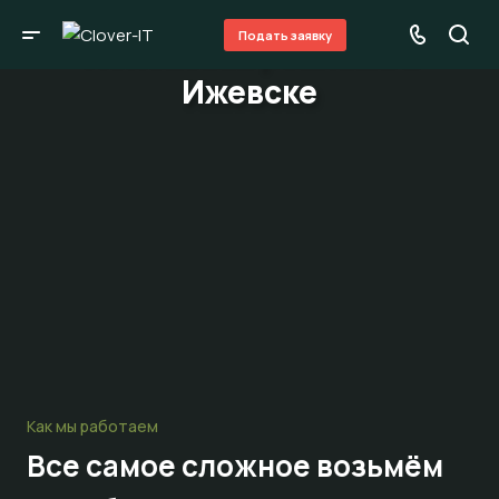
Подать заявку
Поисковая реклама в
Ижевске
Как мы работаем
Все самое сложное
возьмём