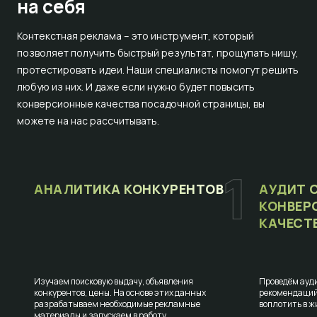
на себя
Контекстная реклама – это инструмент, который
позволяет получить быстрый результат, прощупать нишу,
протестировать идеи. Наши специалисты помогут решить
любую из них. И даже если нужно будет повысить
конверсионные качества посадочной страницы, вы
можете на нас рассчитывать.
АНАЛИТИКА КОНКУРЕНТОВ
АУДИТ 
КОНВЕР
КАЧЕСТ
Изучаем поисковую выдачу, объявления
Проведём ауди
конкурентов, цены. На основе этих данных
рекомендаций
разрабатываем необходимые рекламные
воплотить в ж
материалы и запускаем в работу