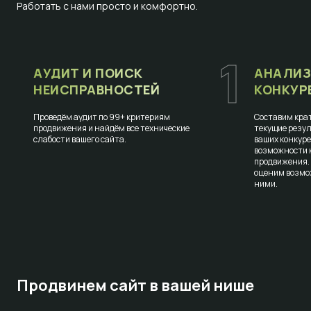
Работать с нами просто и комфортно.
1
АУДИТ И ПОИСК
АНАЛИЗ
НЕИСПРАВНОСТЕЙ
КОНКУР
Проведём аудит по 99+ критериям
Составим крат
продвижения и найдём все технические
текущие резул
слабости вашего сайта.
ваших конкур
возможности к
продвижения.
оценим возмо
ними.
Продвинем сайт в вашей нише