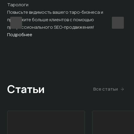
Тарологи
Ас
Повысьте видимость вашего таро-бизнеса и
Уве
привлеките больше клиентов с помощью
во
профессионального SEO-продвижения!
пр
Подробнее
По
Статьи
Все статьи