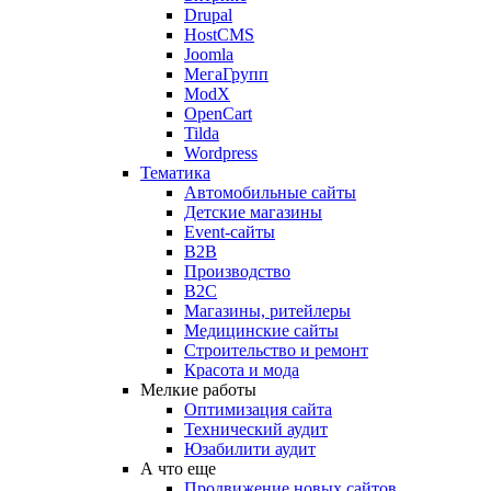
Drupal
HostCMS
Joomla
МегаГрупп
ModX
OpenCart
Tilda
Wordpress
Тематика
Автомобильные сайты
Детские магазины
Event-сайты
B2B
Производство
B2C
Магазины, ритейлеры
Медицинские сайты
Строительство и ремонт
Красота и мода
Мелкие работы
Оптимизация сайта
Технический аудит
Юзабилити аудит
А что еще
Продвижение новых сайтов