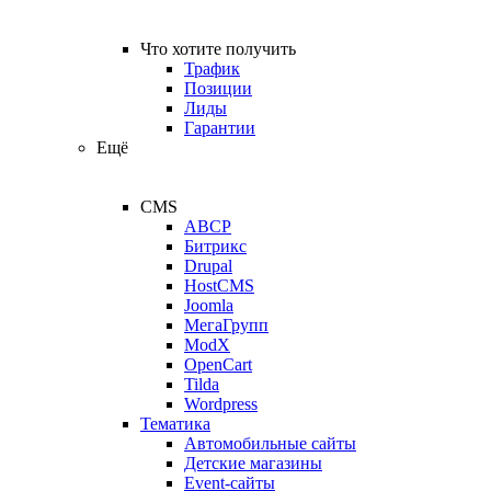
Что хотите получить
Трафик
Позиции
Лиды
Гарантии
Ещё
CMS
ABCP
Битрикс
Drupal
HostCMS
Joomla
МегаГрупп
ModX
OpenCart
Tilda
Wordpress
Тематика
Автомобильные сайты
Детские магазины
Event-сайты