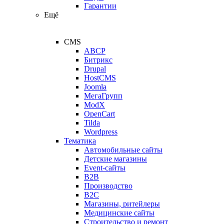
Гарантии
Ещё
CMS
ABCP
Битрикс
Drupal
HostCMS
Joomla
МегаГрупп
ModX
OpenCart
Tilda
Wordpress
Тематика
Автомобильные сайты
Детские магазины
Event-сайты
B2B
Производство
B2C
Магазины, ритейлеры
Медицинские сайты
Строительство и ремонт