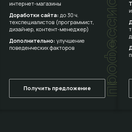
профессиональный
интернет-магазины
Т
и
Доработки сайта:
до 30 ч.
техспециалистов (программист,
Д
дизайнер, контент-менеджер)
т
д
Дополнительно:
улучшение
поведенческих факторов
п
Получить предложение