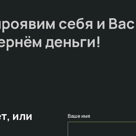
проявим себя и Вас
ернём деньги!
т,
или
Ваше имя