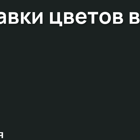
авки цветов 
я