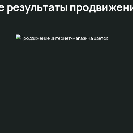
е результаты
продвижен