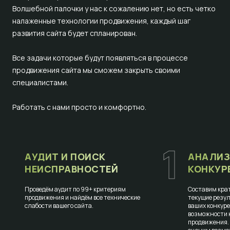
Волшебной палочки у нас к сожалению нет, но есть четко
налаженные технологии продвижения, каждый шаг
развития сайта будет спланирован.
Все задачи которые будут появляться в процессе
продвижения сайта мы сможем закрыть своими
специалистами.
Работать с нами просто и комфортно.
1
АУДИТ И ПОИСК
АНАЛИЗ
НЕИСПРАВНОСТЕЙ
КОНКУР
Проведём аудит по 99+ критериям
Составим крат
продвижения и найдём все технические
текущие резул
слабости вашего сайта.
ваших конкур
возможности к
продвижения.