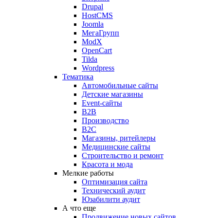
Drupal
HostCMS
Joomla
МегаГрупп
ModX
OpenCart
Tilda
Wordpress
Тематика
Автомобильные сайты
Детские магазины
Event-сайты
B2B
Производство
B2C
Магазины, ритейлеры
Медицинские сайты
Строительство и ремонт
Красота и мода
Мелкие работы
Оптимизация сайта
Технический аудит
Юзабилити аудит
А что еще
Продвижение новых сайтов