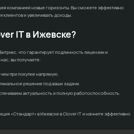
шей компанией новые горизонты. Вы сможете эффективно
я клиентов и увеличивать доходы.
ver IT в Ижевске?
Битрикс, что гарантирует подлинность лицензии и
нас, вы получаете:
чем при покупке напрямую.
имальное решение под ваши задачи.
еспечиваем актуальность и полную работоспособность
ция «Стандарт» в Ижевске в Clover IT и начните эффективно