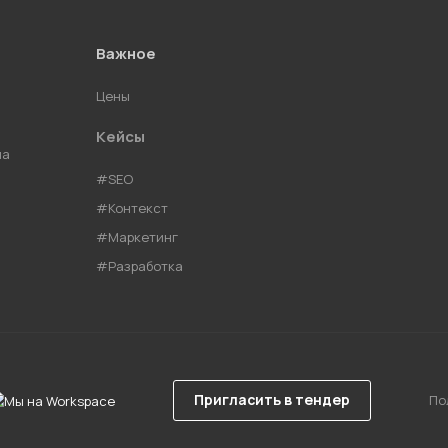
Важное
Цены
Кейсы
ма
#SEO
#Контекст
#Маркетинг
#Разработка
Пригласить в тендер
По