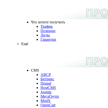
Что хотите получить
Трафик
Позиции
Лиды
Гарантии
Ещё
CMS
ABCP
Битрикс
Drupal
HostCMS
Joomla
МегаГрупп
ModX
OpenCart