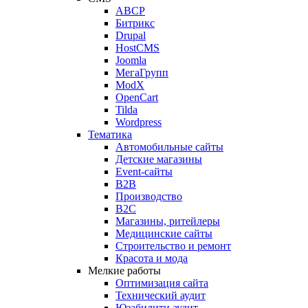
ABCP
Битрикс
Drupal
HostCMS
Joomla
МегаГрупп
ModX
OpenCart
Tilda
Wordpress
Тематика
Автомобильные сайты
Детские магазины
Event-сайты
B2B
Производство
B2C
Магазины, ритейлеры
Медицинские сайты
Строительство и ремонт
Красота и мода
Мелкие работы
Оптимизация сайта
Технический аудит
Юзабилити аудит