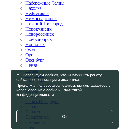
Набережные Челны
Находка
Нефтегорск
Нижневартовск
Нижний Новгород
Новокузнецк
Новороссийск
Новосибирск
Норильск
Омск
Орел
Оренбург
Пенза
Пермь
Мы используем cookies, чтобы улучшить работу
Подольск
сайта, персонализации и аналитики.
Пятигорск
Продолжая пользоваться сайтом, вы соглашаетесь с
Ростов-на-Дону
использованием cookie и
политикой
Рязань
конфиденциальности
Самара
Санкт-Петербург
Саранск
Саратов
Ок
Севастополь
Смоленск
Сочи