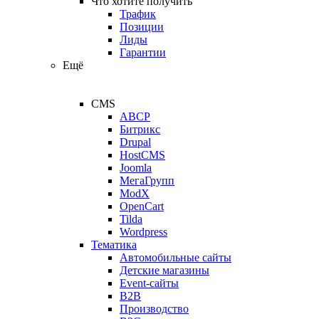
Что хотите получить
Трафик
Позиции
Лиды
Гарантии
Ещё
CMS
ABCP
Битрикс
Drupal
HostCMS
Joomla
МегаГрупп
ModX
OpenCart
Tilda
Wordpress
Тематика
Автомобильные сайты
Детские магазины
Event-сайты
B2B
Производство