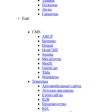
Трафик
Позиции
Лиды
Гарантии
Ещё
CMS
ABCP
Битрикс
Drupal
HostCMS
Joomla
МегаГрупп
ModX
OpenCart
Tilda
Wordpress
Тематика
Автомобильные сайты
Детские магазины
Event-сайты
B2B
Производство
B2C