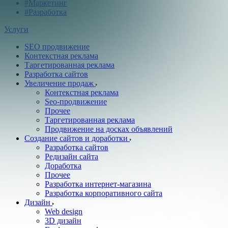
#Маркетинг
#Разработка
Услуги
SEO продвижение
Контекстная реклама
Таргетированная реклама
Разработка сайтов
Увеличение продаж
Контекстная реклама
Seo-продвижение
Прочее
Таргетированная реклама
Продвижение на досках объявлений
Создание сайтов и доработки
Разработка сайтов
Редизайн сайта
Доработка
Прочее
Разработка интернет-магазина
Разработка корпоративного сайта
Дизайн
Web design
3D дизайн