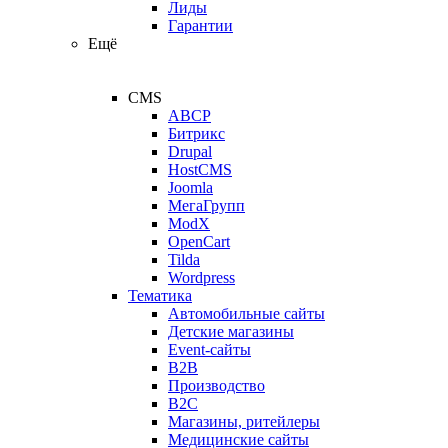
Лиды
Гарантии
Ещё
CMS
ABCP
Битрикс
Drupal
HostCMS
Joomla
МегаГрупп
ModX
OpenCart
Tilda
Wordpress
Тематика
Автомобильные сайты
Детские магазины
Event-сайты
B2B
Производство
B2C
Магазины, ритейлеры
Медицинские сайты