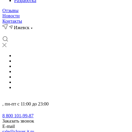
Разработка
Отзывы
Новости
Контакты
Ижевск
О нас
Кейсы
Новости
Отзывы
Партнеры
Компетенции
...
Ижевск
, пн-пт с 11:00 до 23:00
8 800 101-99-87
8 800 101-99-87
Заказать звонок
E-mail
sale@clover-it.ru