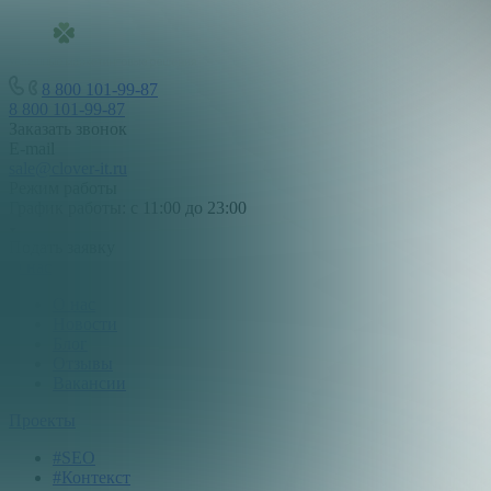
8 800 101-99-87
8 800 101-99-87
Заказать звонок
E-mail
sale@clover-it.ru
Режим работы
График работы: с 11:00 до 23:00
Подать заявку
О нас
О нас
Новости
Блог
Отзывы
Вакансии
Проекты
#SEO
#Контекст