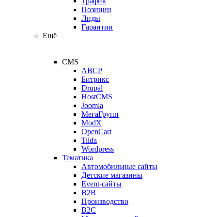
Трафик
Позиции
Лиды
Гарантии
Ещё
CMS
ABCP
Битрикс
Drupal
HostCMS
Joomla
МегаГрупп
ModX
OpenCart
Tilda
Wordpress
Тематика
Автомобильные сайты
Детские магазины
Event-сайты
B2B
Производство
B2C