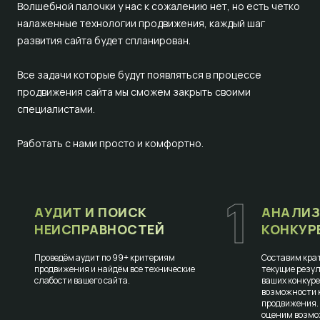
Волшебной палочки у нас к сожалению нет, но есть четко
налаженные технологии продвижения, каждый шаг
развития сайта будет спланирован.
Все задачи которые будут появляться в процессе
продвижения сайта мы сможем закрыть своими
специалистами.
Работать с нами просто и комфортно.
1
АУДИТ И ПОИСК
АНАЛИЗ
НЕИСПРАВНОСТЕЙ
КОНКУР
Проведём аудит по 99+ критериям
Составим крат
продвижения и найдём все технические
текущие резул
слабости вашего сайта.
ваших конкур
возможности к
продвижения.
оценим возмо