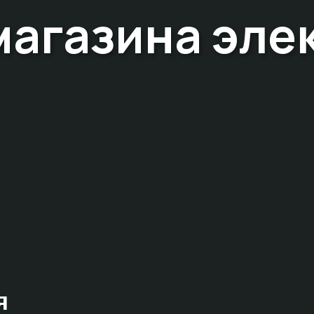
магазина эле
я