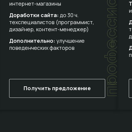
профессиональный
интернет-магазины
Т
и
Доработки сайта:
до 30 ч.
техспециалистов (программист,
Д
дизайнер, контент-менеджер)
т
д
Дополнительно:
улучшение
поведенческих факторов
п
Получить предложение