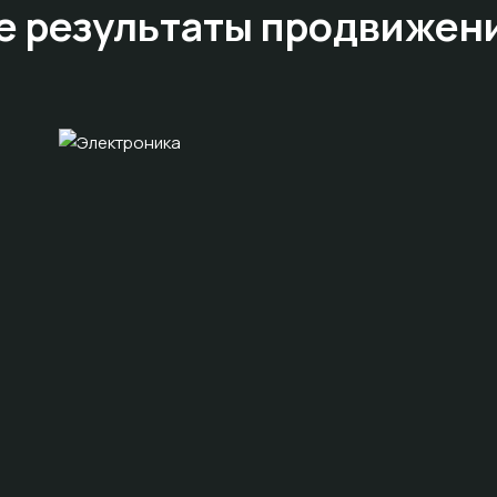
е результаты
продвижен