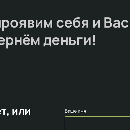
проявим себя и Вас
ернём деньги!
т,
или
Ваше имя