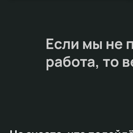
Если мы не 
работа, то
в