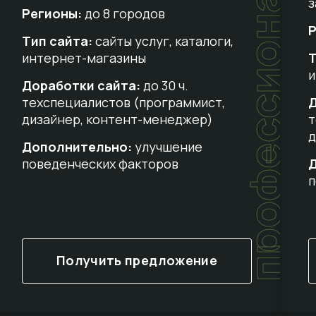
профессиональный
з
Регионы:
до 8 городов
Р
Тип сайта:
сайты услуг, каталоги,
интернет-магазины
Т
и
Доработки сайта:
до 30 ч.
техспециалистов (программист,
Д
дизайнер, контент-менеджер)
т
д
Дополнительно:
улучшение
поведенческих факторов
п
Получить предложение