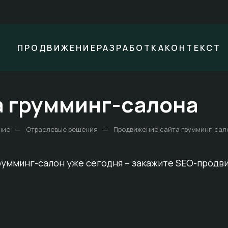
ПРОДВИЖЕНИЕ
РАЗРАБОТКА
КОНТЕКСТ
 грумминг-салона
—
—
ние
Отраслевые решения
Продвижение сайта грумминг-сал
Получить п
Получить п
грумминг-салон уже сегодня – закажите SEO-продв
Получить п