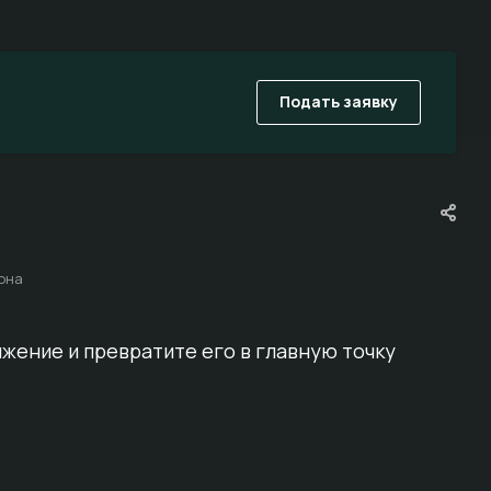
Подать заявку
она
редложение
редложение
ижение и превратите его в главную точку
редложение