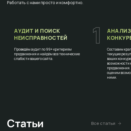
Работать с нами просто и комфортно.
1
АУДИТ И ПОИСК
АНАЛИЗ
НЕИСПРАВНОСТЕЙ
КОНКУР
Проведём аудит по 99+ критериям
Составим крат
продвижения и найдём все технические
текущие резул
слабости вашего сайта.
ваших конкур
возможности к
продвижения.
оценим возмо
ними.
Статьи
Все статьи