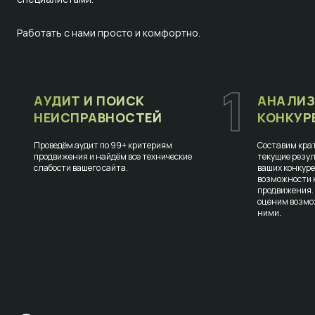
Работать с нами просто и комфортно.
1
АУДИТ И ПОИСК
АНАЛИЗ
НЕИСПРАВНОСТЕЙ
КОНКУР
Проведём аудит по 99+ критериям
Составим крат
продвижения и найдём все технические
текущие резул
слабости вашего сайта.
ваших конкур
возможности к
продвижения.
оценим возмо
ними.