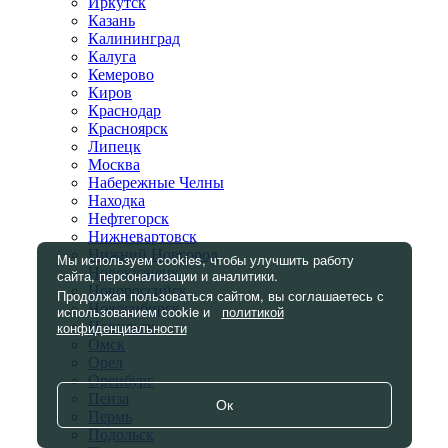
Иркутск
Казань
Калининград
Калуга
Кемерово
Киров
Краснодар
Красноярск
Липецк
Москва
Набережные Челны
Находка
Нефтегорск
Нижневартовск
Нижний Новгород
Мы используем cookies, чтобы улучшить работу
Новокузнецк
сайта, персонализации и аналитики.
Новороссийск
Продолжая пользоваться сайтом, вы соглашаетесь с
Новосибирск
использованием cookie и
политикой
конфиденциальности
Норильск
Омск
Орел
Оренбург
Пенза
Ок
Пермь
Подольск