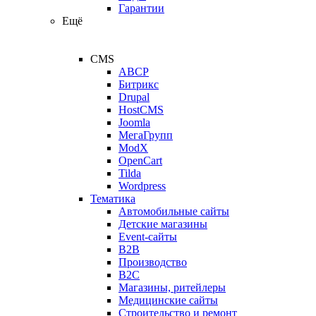
Гарантии
Ещё
CMS
ABCP
Битрикс
Drupal
HostCMS
Joomla
МегаГрупп
ModX
OpenCart
Tilda
Wordpress
Тематика
Автомобильные сайты
Детские магазины
Event-сайты
B2B
Производство
B2C
Магазины, ритейлеры
Медицинские сайты
Строительство и ремонт