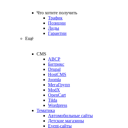
Что хотите получить
Трафик
Позиции
Лиды
Гарантии
Ещё
CMS
ABCP
Битрикс
Drupal
HostCMS
Joomla
МегаГрупп
ModX
OpenCart
Tilda
Wordpress
Тематика
Автомобильные сайты
Детские магазины
Event-сайты