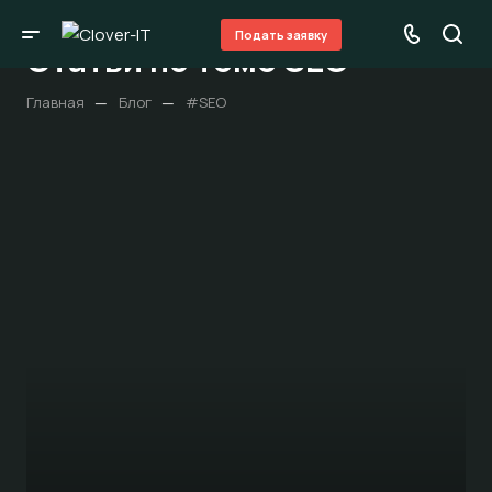
Подать заявку
Статьи по теме SEO
—
—
Главная
Блог
#SEO